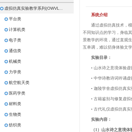
虚拟仿真实验教学系列(OWVL...
系统介绍
平台类
通过虚拟仿真技术，
计算机类
不同知识点的学习，身临
电子类
景教学的环境，通过直观
互单调，难以切身体验文
通信类
实验目录：
机械类
• 山水诗之意境体验
力学类
• 中华诗教诗词吟诵
航空航天类
• 迦陵学舍虚拟仿真实
医药学类
• 古籍鉴别与修复虚
材料类
• 古代礼仪虚拟仿真实
生物类
实验内容：
纺织类
（1）山水诗之意境体