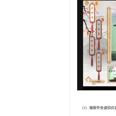
（3）迦陵学舍虚拟仿