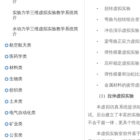
介
•
扭转虚拟实验
实验力学三维虚拟实验教学系统简
介
•
弯曲与扭转组合变
水动力学三维虚拟实验教学系统简
•
冲击演示虚拟实验
介
•
梁弯曲正应力虚拟
航空航天类
•
弹性模量虚拟实验
医药学类
• ​​​​​​​
压杆稳定虚拟实验
材料类
• ​​​​​​​
弹性模量和泊松比
生物类
• ​​​​​​​
​​​​​​​金属材料的疲
纺织类
（1）拉伸虚拟实验
土木类
本虚拟仿真系统提供
电气自动化类
试。后台建立了丰富的实
不会千篇一律，更具个性
矿业类
本虚拟实验室软件基于
公安类