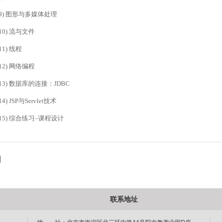
(9) 图形与多媒体处理
(10) 流与文件
(11) 线程
(12) 网络编程
(13) 数据库的连接：JDBC
14) JSP与Servlet技术
(15) 综合练习–课程设计
到
联系地址